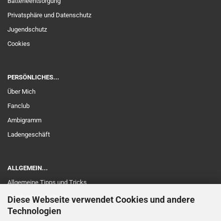
Batterieentsorgung
Privatsphäre und Datenschutz
Jugendschutz
Cookies
PERSÖNLICHES...
Über Mich
Fanclub
Ambigramm
Ladengeschäft
ALLGEMEIN...
Allgemeine Tipps und Tricks
Touch und Schaltung
Diese Webseite verwendet Cookies und andere
Technologien
Edelholz