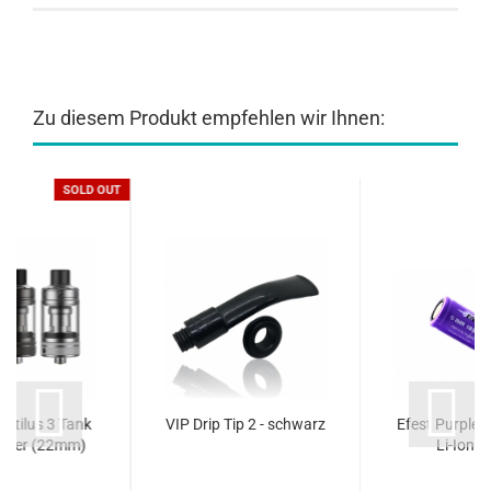
Zu diesem Produkt empfehlen wir Ihnen:
SOLD OUT
autilus 3 Tank
VIP Drip Tip 2 - schwarz
Efest Purple
pfer (22mm)
Li-Ion-