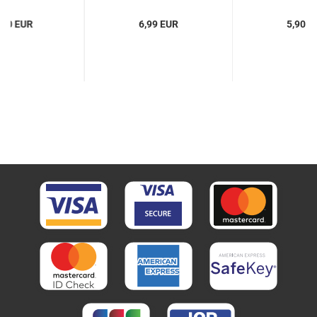
,90 EUR
6,99 EUR
5,90 E