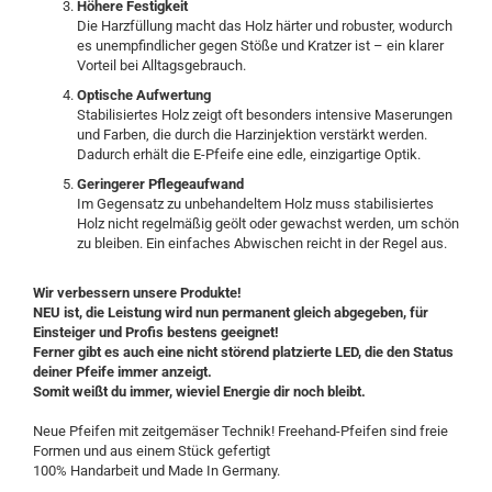
Höhere Festigkeit
Die Harzfüllung macht das Holz härter und robuster, wodurch
es unempfindlicher gegen Stöße und Kratzer ist – ein klarer
Vorteil bei Alltagsgebrauch.
Optische Aufwertung
Stabilisiertes Holz zeigt oft besonders intensive Maserungen
und Farben, die durch die Harzinjektion verstärkt werden.
Dadurch erhält die E-Pfeife eine edle, einzigartige Optik.
Geringerer Pflegeaufwand
Im Gegensatz zu unbehandeltem Holz muss stabilisiertes
Holz nicht regelmäßig geölt oder gewachst werden, um schön
zu bleiben. Ein einfaches Abwischen reicht in der Regel aus.
Wir verbessern unsere Produkte!
NEU ist, die Leistung wird nun permanent gleich abgegeben, für
Einsteiger und Profis bestens geeignet!
Ferner gibt es auch eine nicht störend platzierte LED, die den Status
deiner Pfeife immer anzeigt.
Somit weißt du immer, wieviel Energie dir noch bleibt.
Neue Pfeifen mit zeitgemäser Technik! Freehand-Pfeifen sind freie
Formen und aus einem Stück gefertigt
100% Handarbeit und Made In Germany.