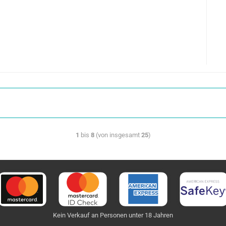
1
bis
8
(von insgesamt
25
)
Kein Verkauf an Personen unter 18 Jahren