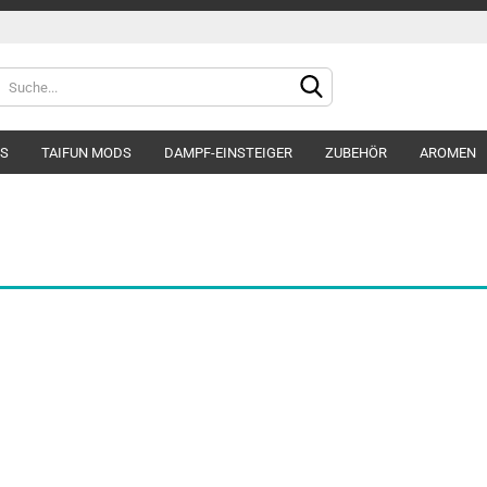
DS
TAIFUN MODS
DAMPF-EINSTEIGER
ZUBEHÖR
AROMEN
Konto e
Passwo