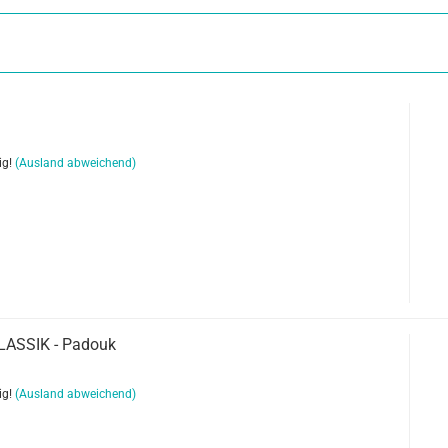
ig!
(Ausland abweichend)
KLASSIK - Padouk
ig!
(Ausland abweichend)