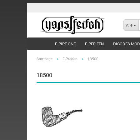
Alle
E-PIPE ONE
E-PFEIFEN
DICODES MO
»
»
Startseite
E-Pfeifen
18500
18500