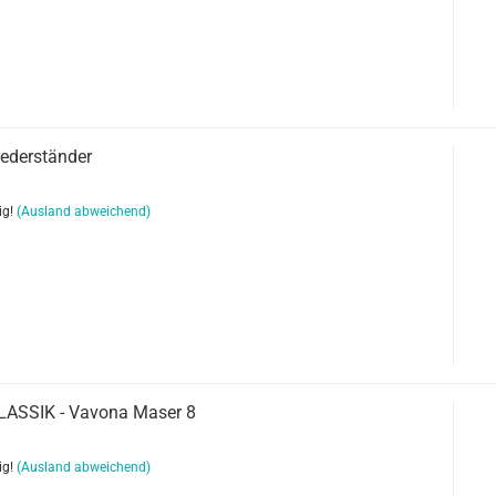
Lederständer
ig!
(Ausland abweichend)
LASSIK - Vavona Maser 8
ig!
(Ausland abweichend)