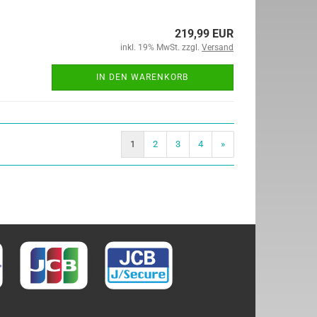
219,99 EUR
inkl. 19% MwSt. zzgl.
Versand
IN DEN WARENKORB
1
2
3
4
»