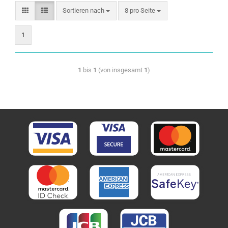
Sortieren nach
8 pro Seite
1
1
bis
1
(von insgesamt
1
)