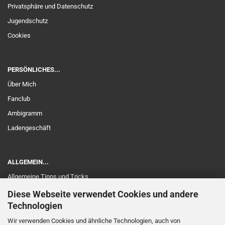
Privatsphäre und Datenschutz
Jugendschutz
Cookies
PERSÖNLICHES...
Über Mich
Fanclub
Ambigramm
Ladengeschäft
ALLGEMEIN...
Allgemeine Tipps und Tricks
Touch und Schaltung
Diese Webseite verwendet Cookies und andere
Technologien
Edelholz
Garantie
Wir verwenden Cookies und ähnliche Technologien, auch von