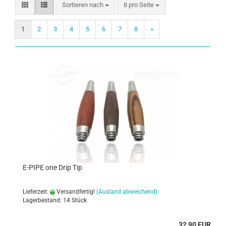
Sortieren nach
8 pro Seite
1
2
3
4
5
6
7
8
»
E-PIPE one Drip Tip
Lieferzeit:
Versandfertig!
(Ausland abweichend)
Lagerbestand: 14 Stück
32,90 EUR