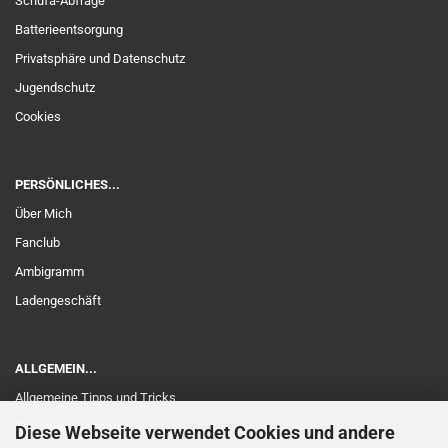
Schufa-Abfrage
Batterieentsorgung
Privatsphäre und Datenschutz
Jugendschutz
Cookies
PERSÖNLICHES...
Über Mich
Fanclub
Ambigramm
Ladengeschäft
ALLGEMEIN...
Allgemeine Tipps und Tricks
Touch und Schaltung
Diese Webseite verwendet Cookies und andere