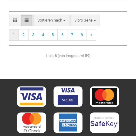
Sortieren nach
8 pro Seite
1
2
3
4
5
6
7
8
»
1
bis
8
(von insgesamt
59
)