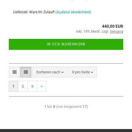
Lieferzeit: Ware im Zulauf!
(Ausland abweichend)
440,00 EUR
inkl. 19% MwSt. zzgl.
Versand
IN DEN WARENKORB
Sortieren nach
8 pro Seite
1
2
3
»
1
bis
8
(von insgesamt
17
)