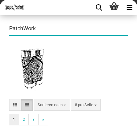
PatchWork
Sortieren nach
8 pro Seite
1
2
3
»