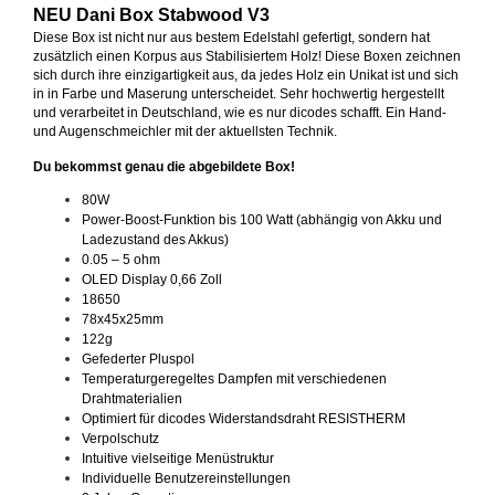
NEU Dani Box Stabwood V3
Diese Box ist nicht nur aus bestem Edelstahl gefertigt, sondern hat
zusätzlich einen Korpus aus Stabilisiertem Holz! Diese Boxen zeichnen
sich durch ihre einzigartigkeit aus, da jedes Holz ein Unikat ist und sich
in in Farbe und Maserung unterscheidet. Sehr hochwertig hergestellt
und verarbeitet in Deutschland, wie es nur dicodes schafft. Ein Hand-
und Augenschmeichler mit der aktuellsten Technik.
Du bekommst genau die abgebildete Box!
80W
Power-Boost-Funktion bis 100 Watt (abhängig von Akku und
Ladezustand des Akkus)
0.05 – 5 ohm
OLED Display 0,66 Zoll
18650
78x45x25mm
122g
Gefederter Pluspol
Temperaturgeregeltes Dampfen mit verschiedenen
Drahtmaterialien
Optimiert für dicodes Widerstandsdraht RESISTHERM
Verpolschutz
Intuitive vielseitige Menüstruktur
Individuelle Benutzereinstellungen