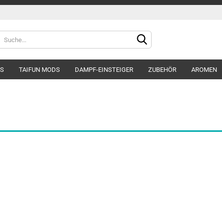
DS
TAIFUN MODS
DAMPF-EINSTEIGER
ZUBEHÖR
AROMEN
Konto e
Passwo