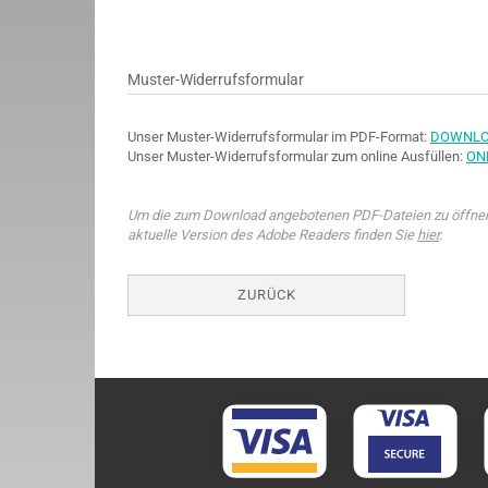
Muster-Widerrufsformular
Unser Muster-Widerrufsformular im PDF-Format:
DOWNL
Unser Muster-Widerrufsformular zum online Ausfüllen:
ON
Um die zum Download angebotenen PDF-Dateien zu öffnen, 
aktuelle Version des Adobe Readers finden Sie
hier
.
ZURÜCK