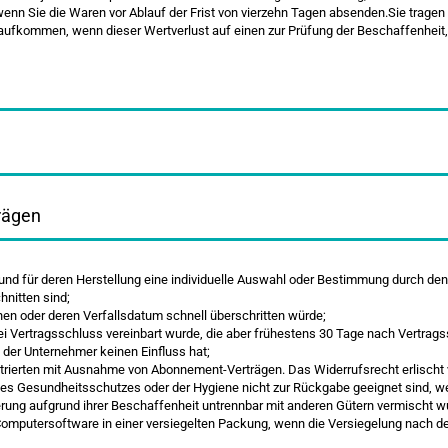
 wenn Sie die Waren vor Ablauf der Frist von vierzehn Tagen absenden.Sie trage
 aufkommen, wenn dieser Wertverlust auf einen zur Prüfung der Beschaffenheit
trägen
d und für deren Herstellung eine individuelle Auswahl oder Bestimmung durch den
nitten sind;
nen oder deren Verfallsdatum schnell überschritten würde;
bei Vertragsschluss vereinbart wurde, die aber frühestens 30 Tage nach Vertrag
der Unternehmer keinen Einfluss hat;
ustrierten mit Ausnahme von Abonnement-Verträgen. Das Widerrufsrecht erlischt v
des Gesundheitsschutzes oder der Hygiene nicht zur Rückgabe geeignet sind, we
erung aufgrund ihrer Beschaffenheit untrennbar mit anderen Gütern vermischt w
omputersoftware in einer versiegelten Packung, wenn die Versiegelung nach der