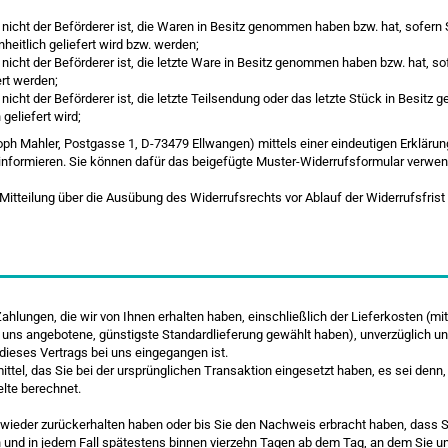
er nicht der Beförderer ist, die Waren in Besitz genommen haben bzw. hat, sofe
nheitlich geliefert wird bzw. werden;
r nicht der Beförderer ist, die letzte Ware in Besitz genommen haben bzw. hat, 
ert werden;
 nicht der Beförderer ist, die letzte Teilsendung oder das letzte Stück in Besit
geliefert wird;
 Mahler, Postgasse 1, D-73479 Ellwangen) mittels einer eindeutigen Erklärung (z
, informieren. Sie können dafür das beigefügte Muster-Widerrufsformular verwen
 Mitteilung über die Ausübung des Widerrufsrechts vor Ablauf der Widerrufsfris
Zahlungen, die wir von Ihnen erhalten haben, einschließlich der Lieferkosten (m
on uns angebotene, günstigste Standardlieferung gewählt haben), unverzüglich 
dieses Vertrags bei uns eingegangen ist.
el, das Sie bei der ursprünglichen Transaktion eingesetzt haben, es sei denn,
lte berechnet.
n wieder zurückerhalten haben oder bis Sie den Nachweis erbracht haben, dass
ch und in jedem Fall spätestens binnen vierzehn Tagen ab dem Tag, an dem Sie un