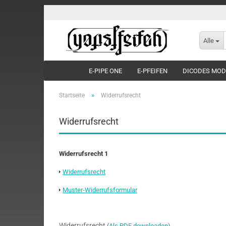
Alle
E-PIPE ONE
E-PFEIFEN
DICODES MO
»
Startseite
Widerrufsrecht
Widerrufsrecht
Widerrufsrecht 1
Widerrufsrecht
Muster-Widerrufsformular
Widerrufsrecht
(
Als PDF downloaden
)