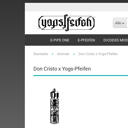
Alle
E-PIPE ONE
E-PFEIFEN
DICODES MO
»
»
Startseite
Aromen
Don Cristo x Yogs-Pfeifen
Don Cristo x Yogs-Pfeifen