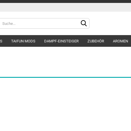
DS
TAIFUN MODS
DAMPF-EINSTEIGER
ZUBEHÖR
AROMEN
Konto e
Passwo