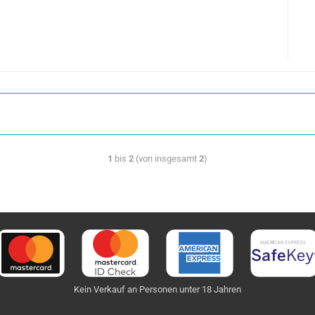
1
bis
2
(von insgesamt
2
)
Kein Verkauf an Personen unter 18 Jahren