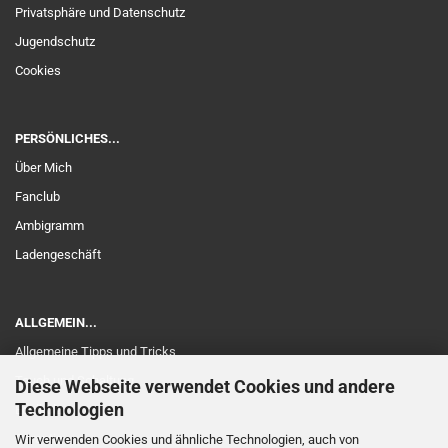
Privatsphäre und Datenschutz
Jugendschutz
Cookies
PERSÖNLICHES...
Über Mich
Fanclub
Ambigramm
Ladengeschäft
ALLGEMEIN...
Allgemeine Tipps und Tricks
Touch und Schaltung
Diese Webseite verwendet Cookies und andere
Technologien
Edelholz
Garantie
Wir verwenden Cookies und ähnliche Technologien, auch von