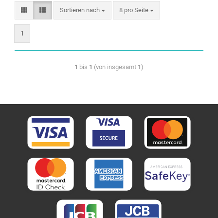
Sortieren nach
8 pro Seite
1
1
bis
1
(von insgesamt
1
)