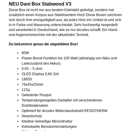
NEU Dani Box Stabwood V3
Diese Box ist nicht nur aus bestem Edelstahl gefertigt, sondern hat
zusätzlich einen Korpus aus Stabilisiertem Holz! Diese Boxen zeichnen
sich durch ihre einzigartigkeit aus, da jedes Holz ein Unikat ist und sich
in in Farbe und Maserung unterscheidet. Sehr hochwertig hergestellt
und verarbeitet in Deutschland, wie es nur dicodes schafft. Ein Hand-
und Augenschmeichler mit der aktuellsten Technik.
Du bekommst genau die abgebildete Box!
80W
Power-Boost-Funktion bis 100 Watt (abhängig von Akku und
Ladezustand des Akkus)
0.05 – 5 ohm
OLED Display 0,66 Zoll
18650
78x45x25mm
122g
Gefederter Pluspol
Temperaturgeregeltes Dampfen mit verschiedenen
Drahtmaterialien
Optimiert für dicodes Widerstandsdraht RESISTHERM
Verpolschutz
Intuitive vielseitige Menüstruktur
Individuelle Benutzereinstellungen