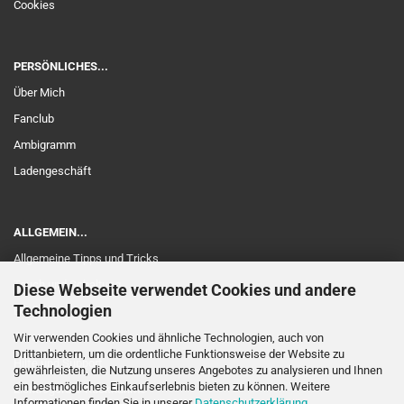
Cookies
PERSÖNLICHES...
Über Mich
Fanclub
Ambigramm
Ladengeschäft
ALLGEMEIN...
Allgemeine Tipps und Tricks
Touch und Schaltung
Diese Webseite verwendet Cookies und andere
Technologien
Edelholz
Garantie
Wir verwenden Cookies und ähnliche Technologien, auch von
Drittanbietern, um die ordentliche Funktionsweise der Website zu
Hilfe und Support
gewährleisten, die Nutzung unseres Angebotes zu analysieren und Ihnen
ein bestmögliches Einkaufserlebnis bieten zu können. Weitere
Elektrogeräte-Rücknahme
Informationen finden Sie in unserer
Datenschutzerklärung
.