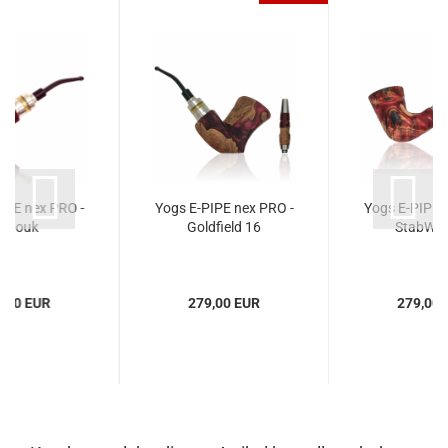
IPE nex PRO -
Yogs E-PIPE nex PRO -
Yogs E-PIPE 
adouk
Goldfield 16
StabWoo
9,00 EUR
279,00 EUR
279,00 