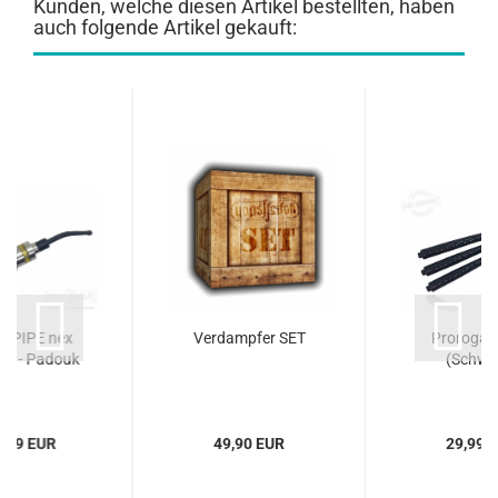
Kunden, welche diesen Artikel bestellten, haben
auch folgende Artikel gekauft:
E-PIPE nex
Verdampfer SET
Prorogatio
IK - Padouk
(Schwa
9,99 EUR
49,90 EUR
29,99 