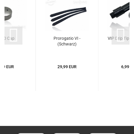
650 Cap
Prorogatio VI -
VIP Drip Tip 2
(Schwarz)
,99 EUR
29,99 EUR
6,99 E