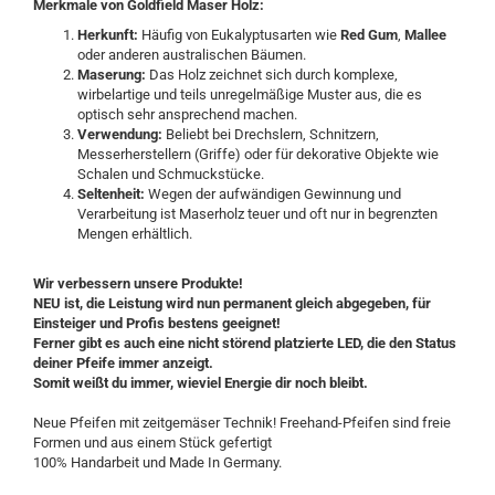
Merkmale von Goldfield Maser Holz:
Herkunft:
Häufig von Eukalyptusarten wie
Red Gum
,
Mallee
oder anderen australischen Bäumen.
Maserung:
Das Holz zeichnet sich durch komplexe,
wirbelartige und teils unregelmäßige Muster aus, die es
optisch sehr ansprechend machen.
Verwendung:
Beliebt bei Drechslern, Schnitzern,
Messerherstellern (Griffe) oder für dekorative Objekte wie
Schalen und Schmuckstücke.
Seltenheit:
Wegen der aufwändigen Gewinnung und
Verarbeitung ist Maserholz teuer und oft nur in begrenzten
Mengen erhältlich.
Wir verbessern unsere Produkte!
NEU ist, die Leistung wird nun permanent gleich abgegeben, für
Einsteiger und Profis bestens geeignet!
Ferner gibt es auch eine nicht störend platzierte LED, die den Status
deiner Pfeife immer anzeigt.
Somit weißt du immer, wieviel Energie dir noch bleibt.
Neue Pfeifen mit zeitgemäser Technik! Freehand-Pfeifen sind freie
Formen und aus einem Stück gefertigt
100% Handarbeit und Made In Germany.