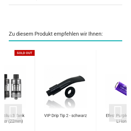
Zu diesem Produkt empfehlen wir Ihnen:
SOLD OUT
autilus 3 Tank
VIP Drip Tip 2 - schwarz
Efest Purple
pfer (22mm)
Li-Ion-