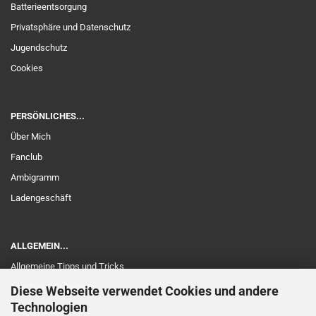
Batterieentsorgung
Privatsphäre und Datenschutz
Jugendschutz
Cookies
PERSÖNLICHES...
Über Mich
Fanclub
Ambigramm
Ladengeschäft
ALLGEMEIN...
Allgemeine Tipps und Tricks
Touch und Schaltung
Diese Webseite verwendet Cookies und andere
Technologien
Edelholz