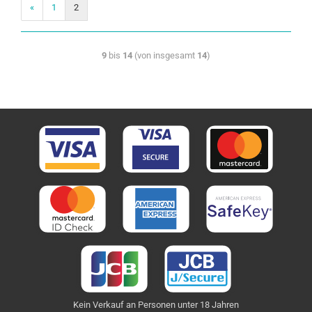
«
1
2
9
bis
14
(von insgesamt
14
)
Kein Verkauf an Personen unter 18 Jahren