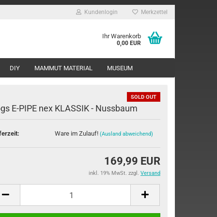
Kundenlogin
Merkzettel
Ihr Warenkorb
0,00 EUR
DIY
MAMMUT MATERIAL
MUSEUM
SOLD OUT
gs E-PIPE nex KLASSIK - Nussbaum
ferzeit:
Ware im Zulauf!
(Ausland abweichend)
rstellen
169,99 EUR
rt vergessen?
inkl. 19% MwSt. zzgl.
Versand