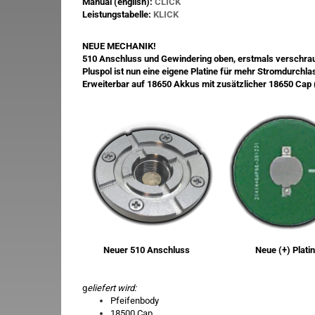
Manual (english):
C
LICK
Leistungstabelle:
KLICK
NEUE MECHANIK!
510 Anschluss und Gewindering oben, erstmals verschrau
Pluspol ist nun eine eigene Platine für mehr Stromdurch
Erweiterbar auf 18650 Akkus mit zusätzlicher 18650 Cap 
Neuer 510 Anschluss Neue (+) Platin
g
eliefert wird:
Pfeifenbody
18500 Cap