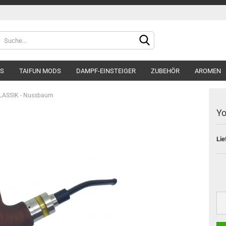
DS
TAIFUN MODS
DAMPF-EINSTEIGER
ZUBEHÖR
AROMEN
KLASSIK - Nussbaum
Yo
Lie
Konto e
Passwo