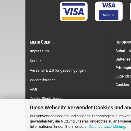
MEHR ÜBER...
INFORMA
Schufa-A
Impressum
Batterie
Kontakt
Privatsp
Versand- & Zahlungsbedingungen
Jugendsc
Widerrufsrecht
Cookies
AGB
Cookie Einstellungen
Diese Webseite verwendet Cookies und an
Vertrag widerrufen
Wir verwenden Cookies und ähnliche Technologien, auch von D
gewährleisten, die Nutzung unseres Angebotes zu analysiere
Informationen finden Sie in unserer
Datenschutzerklärung
.