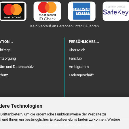
Kein Verkauf an Personen unter 18 Jahren
TION...
PERSÖNLICHES...
bfrage
Über Mich
entsorgung
Fanclub
häre und Datenschutz
Ambigramm
hutz
Ladengeschäft
dere Technologien
rittanbietern, um die ordentliche Funktionsweise der Website zu
n und Ihnen ein bestmögliches Einkaufserlebnis bieten zu können. Weitere
Shopsoftware
by Gambio.de © 2020