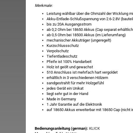
Merkmale:
Leistung wählbar über die Ohmzahl der Wicklung mi
Akku-Entlade-Schlußspannung von 2.6-2.8V (bautei
bis zu 20A Ausgangsstrom
ab 0,2 Ohm bei 18650 Akkus (Cap separat erhältlich
ab 0,5 Ohm bei 18500 Akkus (im Lieferumfang)
mechanischer Akkuträger (ungeregelt)
Kurzschlussschutz
Verpolschutz
Tiefentladeschutz
Pfeife ist 100% Handarbeit
Holz ist geölt und gewachst
510 Anschluss ist mehrfach hart vergoldet
erhältlich in 3 verschiedenen Hölzern
sandgestrahlt für mehr Holzgefühl
jedes Gerät ein Unikat
liegt sehr gut in der Hand
Made in Germany
1 Jahr Garantie auf die Elektronik
auf 18650 Akkus erweiterbar mit 18650 Cap (nicht 
Bedienungsanleitung (german):
KLICK