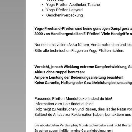
Yogs-Pfeifen Apotheker-Tasche
Yogs-Pfeifen Lanyard
Geschenkverpackung
Yogs-Freehand-Pfeifen sind keine günstigen Dampfgeräte
3000 von Hand hergestellten E-Pfeifen! Viele Handgriffe si
Nur noch mit vollem Akku füttern, Verdampfer dran und lo
Bitte alle technischen Fragen an Yogs-Pfeifen richten.
Vorsicht, je nach Wicklung extreme Dampfentwicklung, Su
Akkus ohne Nuppel benutzen!
Ampere Leistung der Bedienungsanleitung beachten!
Keine Garantie, Haftung oder Gewährleistung bei unsa
Passende Pfeifen-Mundstücke findest du
hier!
Information zum Holz findet du
hier
!
Holz neigt zu Ausbrüchen und Rissen, dies ist der Natur vo
Solltest du Anlass zur Reklamation haben, kontaktiere uns b
Die abgebildeten Verdampfer/Mundstücke/Deko sind nicht Bestandt
Es gelten ausschließlich meine
Garantiebedingungen
!