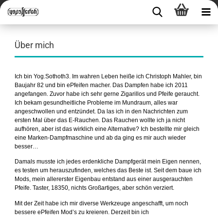
Über mich
Ich bin Yog.Sothoth3. Im wahren Leben heiße ich Christoph Mahler, bin
Baujahr 82 und bin ePfeifen macher. Das Dampfen habe ich 2011
angefangen. Zuvor habe ich sehr gerne Zigarillos und Pfeife geraucht.
Ich bekam gesundheitliche Probleme im Mundraum, alles war
angeschwollen und entzündet. Da las ich in den Nachrichten zum
ersten Mal über das E-Rauchen. Das Rauchen wollte ich ja nicht
aufhören, aber ist das wirklich eine Alternative? Ich bestellte mir gleich
eine Marken-Dampfmaschine und ab da ging es mir auch wieder
besser…
Damals musste ich jedes erdenkliche Dampfgerät mein Eigen nennen,
es testen um herauszufinden, welches das Beste ist. Seit dem baue ich
Mods, mein allererster Eigenbau entstand aus einer ausgerauchten
Pfeife. Taster, 18350, nichts Großartiges, aber schön verziert.
Mit der Zeit habe ich mir diverse Werkzeuge angeschafft, um noch
bessere ePfeifen Mod’s zu kreieren. Derzeit bin ich