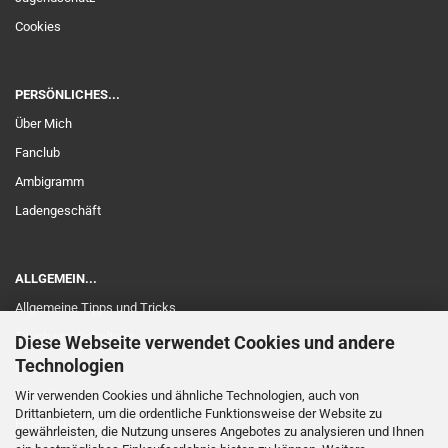
Cookies
PERSÖNLICHES...
Über Mich
Fanclub
Ambigramm
Ladengeschäft
ALLGEMEIN...
Allgemeine Tipps und Tricks
Touch und Schaltung
Diese Webseite verwendet Cookies und andere
Technologien
Edelholz
Garantie
Wir verwenden Cookies und ähnliche Technologien, auch von
Drittanbietern, um die ordentliche Funktionsweise der Website zu
Hilfe und Support
gewährleisten, die Nutzung unseres Angebotes zu analysieren und Ihnen