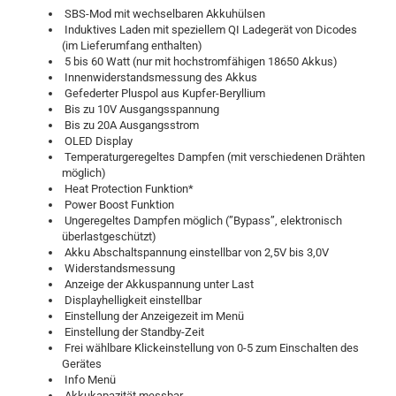
SBS-Mod mit wechselbaren Akkuhülsen
Induktives Laden mit speziellem QI Ladegerät von Dicodes
(im Lieferumfang enthalten)
5 bis 60 Watt (nur mit hochstromfähigen 18650 Akkus)
Innenwiderstandsmessung des Akkus
Gefederter Pluspol aus Kupfer-Beryllium
Bis zu 10V Ausgangsspannung
Bis zu 20A Ausgangsstrom
OLED Display
Temperaturgeregeltes Dampfen (mit verschiedenen Drähten
möglich)
Heat Protection Funktion*
Power Boost Funktion
Ungeregeltes Dampfen möglich (”Bypass”, elektronisch
überlastgeschützt)
Akku Abschaltspannung einstellbar von 2,5V bis 3,0V
Widerstandsmessung
Anzeige der Akkuspannung unter Last
Displayhelligkeit einstellbar
Einstellung der Anzeigezeit im Menü
Einstellung der Standby-Zeit
Frei wählbare Klickeinstellung von 0-5 zum Einschalten des
Gerätes
Info Menü
Akkukapazität messbar