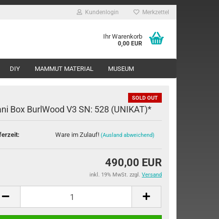
Kundenlogin
Merkzettel
Ihr Warenkorb
0,00 EUR
DIY
MAMMUT MATERIAL
MUSEUM
SOLD OUT
ni Box BurlWood V3 SN: 528 (UNIKAT)*
ferzeit:
Ware im Zulauf!
(Ausland abweichend)
rstellen
490,00 EUR
rt vergessen?
inkl. 19% MwSt. zzgl.
Versand