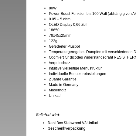
80W
Power-Boost-Funktion bis 100 Watt (abhängig von A
0.05 – 5 ohm
OLED Display 0,66 Zoll
18650
78x45x25mm
122g
Gefederter Pluspol
Temperaturgeregeltes Dampfen mit verschiedenen D
Optimiert für dicodes Widerstandsdraht RESISTHER
Verpolschutz
Intuitive vielseitige Menüstruktur
Individuelle Benutzereinstellungen
2 Jahre Garantie
Made in Germany
Maserholz
Unikat!
Geliefert wird:
Dani Box Stabwood V3 Unikat
Geschenkverpackung