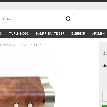
DS
TAIFUN MODS
DAMPF-EINSTEIGER
ZUBEHÖR
AROMEN
BurlWood V3 SN: 528 (UNIKAT)*
Da
Lie
Konto e
Passwo