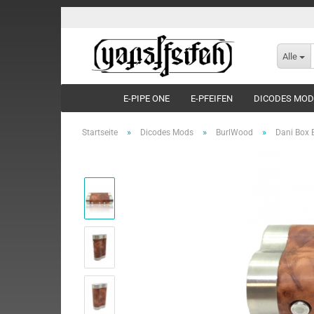
Alle
E-PIPE ONE
E-PFEIFEN
DICODES MO
»
»
»
Startseite
Dicodes Mods
BurlWood
Dani Box 